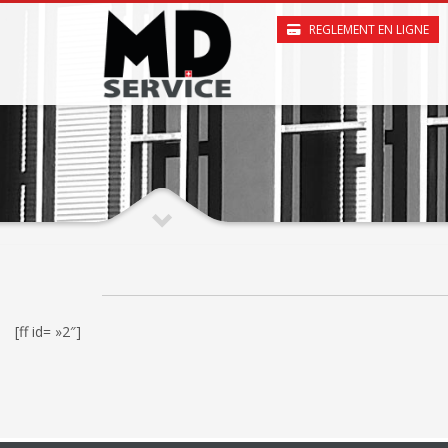
REGLEMENT EN LIGNE
[ff id= »2″]